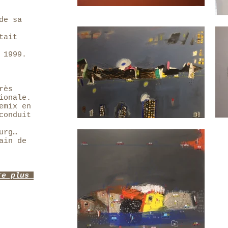
de sa
tait
 1999.
rès
ionale.
emix en
conduit
urg…
ain de
re plus