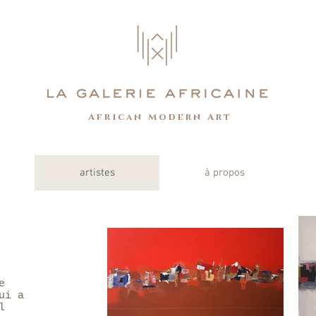
African Modern Art
artistes
à propos
e
ui a
l