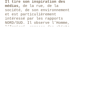
Il tire son inspiration des
médias,
de la rue, de la
société, de son environnement
et est particulièrement
intéressé par les rapports
NORD/SUD. Il observe l’Homme,
l’Immigré, ramasse des objets
insignifiants, peint,
photographie et filme son
quotidien. L’humain faisant
parti de ses préoccupations il
ne cherche pas à s’exprimer en
fonction de ses
origines… « L’artiste est avant
tout un citoyen universel ».
Il
peint une série de peinture
intitulée les « Marcheurs »
suite aux débats sur
l’immigration en 2006
puis une
autre “Migrations” en 2016.
“J’aime peindre des humains
sans visage. S’attarder sur les
détails est loin d’être ma
préoccupation.
Je ressens le
besoin d’aller à l’essentiel et
d’esquisser rapidement des